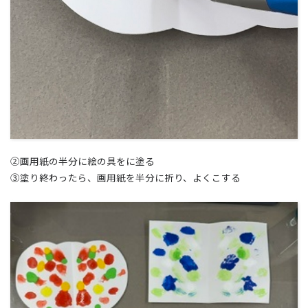
②画用紙の半分に絵の具をに塗る
③塗り終わったら、画用紙を半分に折り、よくこする