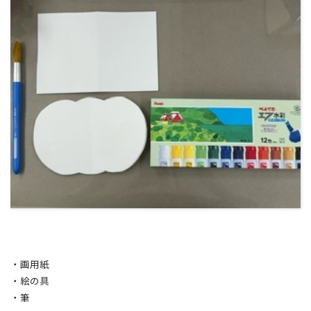
・画用紙
・絵の具
・筆