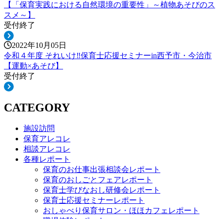
【「保育実践における自然環境の重要性」～植物あそびのス
スメ～】
受付終了
2022年10月05日
令和４年度 それいけ‼保育士応援セミナーin西予市・今治市
【運動×あそび】
受付終了
CATEGORY
施設訪問
保育アレコレ
相談アレコレ
各種レポート
保育のお仕事出張相談会レポート
保育のおしごとフェアレポート
保育士学びなおし研修会レポート
保育士応援セミナーレポート
おしゃべり保育サロン・ほほカフェレポート